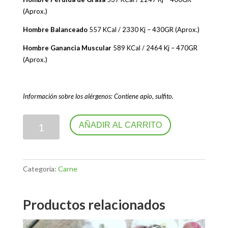
(Aprox.)
Hombre Balanceado
557 KCal / 2330 Kj – 430GR (Aprox.)
Hombre Ganancia Muscular
589 KCal / 2464 Kj – 470GR
(Aprox.)
Información sobre los alérgenos: Contiene apio, sulfito.
Entrecot
AÑADIR AL CARRITO
con
batata
(+0.85€)
cantidad
Categoría:
Carne
Productos relacionados