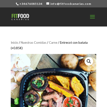
+34676085134
info@fitfoodcanarias.com
Inicio
/
Nuestras Comidas
/
Carne
/ Entrecot con batata
(+0.85€)