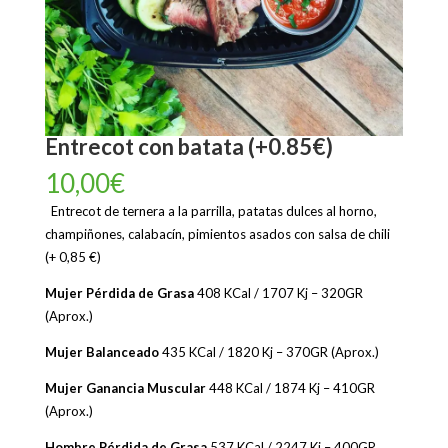
Entrecot con batata (+0.85€)
10,00
€
Entrecot de ternera a la parrilla, patatas dulces al horno,
champiñones, calabacín, pimientos asados con salsa de chili
(+ 0,85 €)
Mujer Pérdida de Grasa
408 KCal / 1707 Kj – 320GR
(Aprox.)
Mujer Balanceado
435 KCal / 1820 Kj – 370GR (Aprox.)
Mujer Ganancia Muscular
448 KCal / 1874 Kj – 410GR
(Aprox.)
Hombre Pérdida de Grasa
537 KCal / 2247 Kj – 400GR