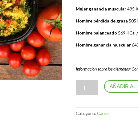
Mujer ganancia muscular
495 K
Hombre pérdida de grasa
505 K
Hombre balanceado
569 KCal /
Hombre ganancia muscular
643
Información sobre los alérgenos: Cont
Taboule
AÑADIR AL
de
cuscús
con
Categoría:
Carne
dados
de
pollo
y