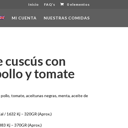
Inicio
FAQ’s
0 elementos
MI CUENTA
NUESTRAS COMIDAS
e cuscús con
ollo y tomate
pollo, tomate, aceitunas negras, menta, aceite de
l / 1632 Kj – 320GR (Aprox.)
883 Kj – 370GR (Aprox.)