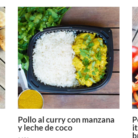
tomate
cantidad
Pollo al curry con manzana
P
y leche de coco
i
b