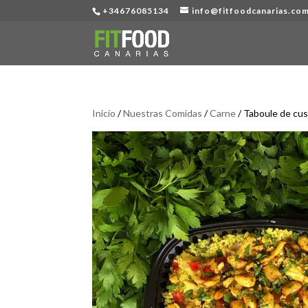
+34676085134
info@fitfoodcanarias.co
Inicio
/
Nuestras Comidas
/
Carne
/ Taboule de cus