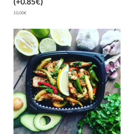
(+0.85€)
10,00
€