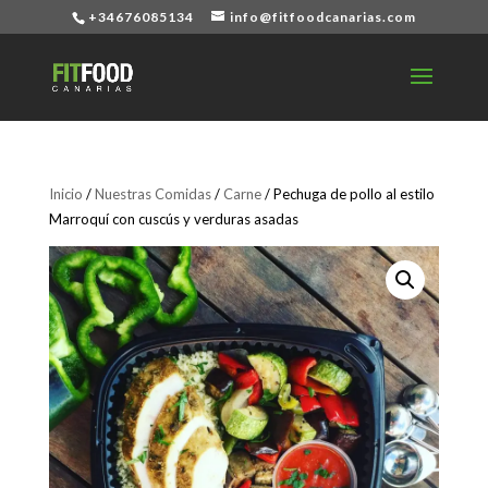
+34676085134
info@fitfoodcanarias.com
Inicio
/
Nuestras Comidas
/
Carne
/ Pechuga de pollo al estilo
Marroquí con cuscús y verduras asadas